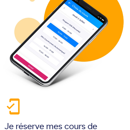
mobile_friendly
Je réserve mes cours de