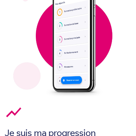
show_chart
Je suis ma progression