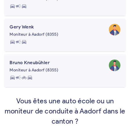
directions_car
campaign
directions_car
Gery Wenk
Moniteur à Aadorf (8355)
directions_car
campaign
directions_car
Bruno Kneubühler
Moniteur à Aadorf (8355)
directions_car
campaign
motorcycle
directions_car
Vous êtes une auto école ou un
moniteur de conduite à Aadorf dans le
canton ?