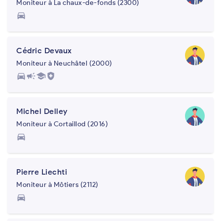
Moniteur à La chaux-de-fonds (2300)
directions_car
Cédric Devaux
Moniteur à Neuchâtel (2000)
directions_car
campaign
school
health_and_safety
Michel Delley
Moniteur à Cortaillod (2016)
directions_car
Pierre Liechti
Moniteur à Môtiers (2112)
directions_car