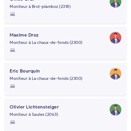
Moniteur à Brot-plamboz (2318)
directions_car
Maxime Droz
Moniteur à La chaux-de-fonds (2300)
directions_car
Eric Bourquin
Moniteur à La chaux-de-fonds (2300)
directions_car
Olivier Lichtensteiger
Moniteur à Saules (2063)
directions_car