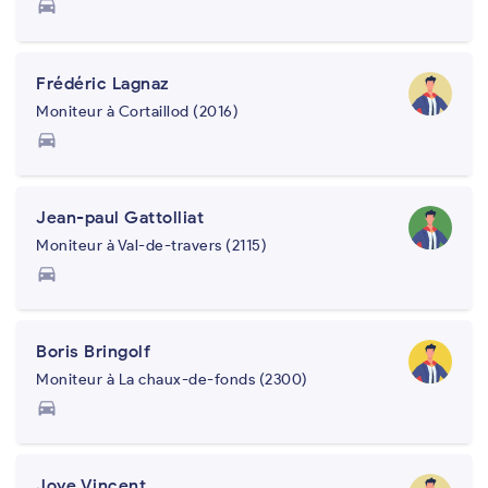
directions_car
Frédéric Lagnaz
Moniteur à Cortaillod (2016)
directions_car
Jean-paul Gattolliat
Moniteur à Val-de-travers (2115)
directions_car
Boris Bringolf
Moniteur à La chaux-de-fonds (2300)
directions_car
Joye Vincent