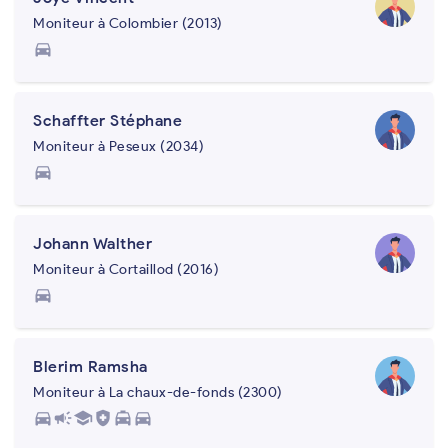
Moniteur à Colombier (2013)
directions_car
Schaffter Stéphane
Moniteur à Peseux (2034)
directions_car
Johann Walther
Moniteur à Cortaillod (2016)
directions_car
Blerim Ramsha
Moniteur à La chaux-de-fonds (2300)
directions_car
campaign
school
health_and_safety
local_taxi
directions_car