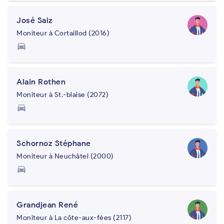
José Saiz
Moniteur à Cortaillod (2016)
directions_car
Alain Rothen
Moniteur à St.-blaise (2072)
directions_car
Schornoz Stéphane
Moniteur à Neuchâtel (2000)
directions_car
Grandjean René
Moniteur à La côte-aux-fées (2117)