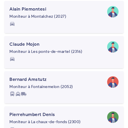
Alain Piemontesi
Moniteur à Montalchez (2027)
directions_car
Claude Mojon
Moniteur à Les ponts-de-martel (2316)
directions_car
Bernard Amstutz
Moniteur à Fontainemelon (2052)
directions_bus
local_taxi
local_shipping
Pierrehumbert Denis
Moniteur à La chaux-de-fonds (2300)