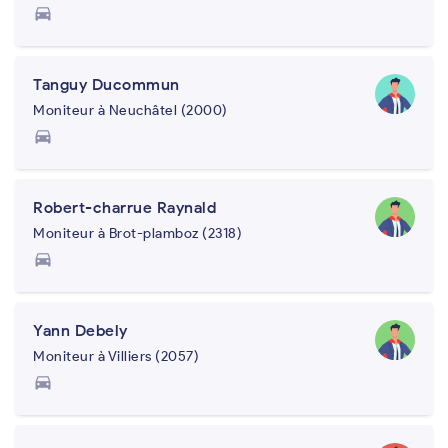
directions_car
Tanguy Ducommun
Moniteur à Neuchâtel (2000)
directions_car
Robert-charrue Raynald
Moniteur à Brot-plamboz (2318)
directions_car
Yann Debely
Moniteur à Villiers (2057)
directions_car