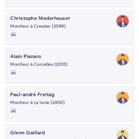
Christophe Niederhauser
Moniteur à Cressier (2088)
directions_car
Alain Pianaro
Moniteur à Corcelles (2035)
directions_car
Paul-andré Freitag
Moniteur à Le locle (2400)
directions_car
Glenn Gaillard