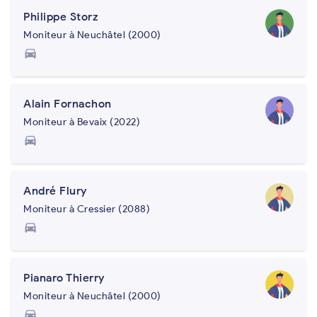
Philippe Storz
Moniteur à Neuchâtel (2000)
directions_car
Alain Fornachon
Moniteur à Bevaix (2022)
directions_car
André Flury
Moniteur à Cressier (2088)
directions_car
Pianaro Thierry
Moniteur à Neuchâtel (2000)
directions_car