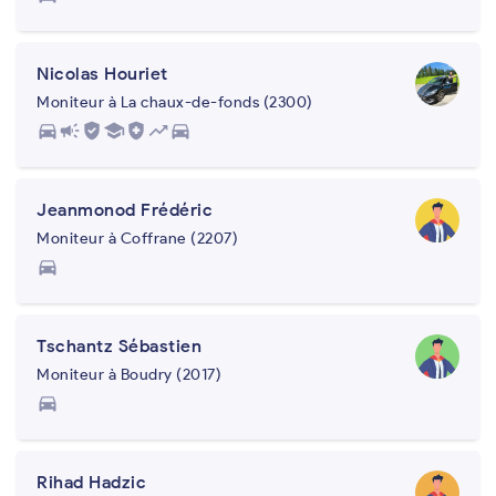
Nicolas Houriet
Moniteur à La chaux-de-fonds (2300)
directions_car
campaign
gpp_good
school
health_and_safety
trending_up
directions_car
Jeanmonod Frédéric
Moniteur à Coffrane (2207)
directions_car
Tschantz Sébastien
Moniteur à Boudry (2017)
directions_car
Rihad Hadzic