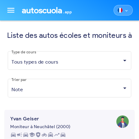
autoscuola
menu
keyboard_arrow_down
.app
Liste des autos écoles et moniteurs à
Type de cours
Tous types de cours
Trier par
Note
Yvan Geiser
Moniteur à Neuchâtel (2000)
directions_car
campaign
directions_car
school
health_and_safety
motorcycle
local_taxi
trending_up
directions_car