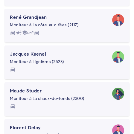
René Grandjean
Moniteur à La côte-aux-fées (2117)
directions_car
campaign
school
trending_up
directions_car
Jacques Kaenel
Moniteur à Lignières (2523)
directions_car
Maude Studer
Moniteur à La chaux-de-fonds (2300)
directions_car
Florent Delay