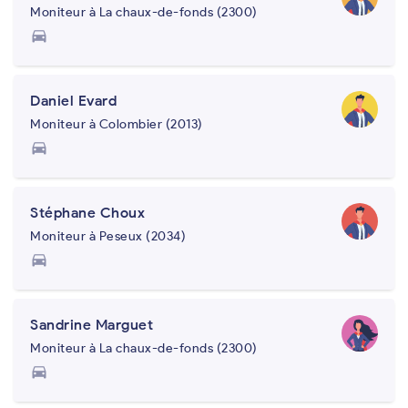
Moniteur à La chaux-de-fonds (2300)
directions_car
Daniel Evard
Moniteur à Colombier (2013)
directions_car
Stéphane Choux
Moniteur à Peseux (2034)
directions_car
Sandrine Marguet
Moniteur à La chaux-de-fonds (2300)
directions_car