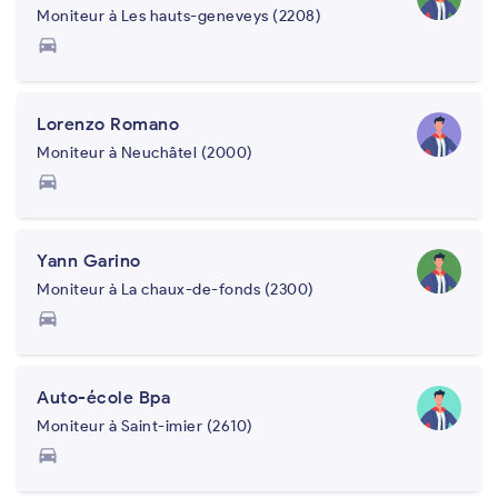
Moniteur à Les hauts-geneveys (2208)
directions_car
Lorenzo Romano
Moniteur à Neuchâtel (2000)
directions_car
Yann Garino
Moniteur à La chaux-de-fonds (2300)
directions_car
Auto-école Bpa
Moniteur à Saint-imier (2610)
directions_car