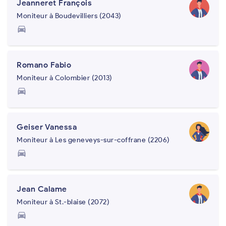
Jeanneret François
Moniteur à Boudevilliers (2043)
directions_car
Romano Fabio
Moniteur à Colombier (2013)
directions_car
Geiser Vanessa
Moniteur à Les geneveys-sur-coffrane (2206)
directions_car
Jean Calame
Moniteur à St.-blaise (2072)
directions_car