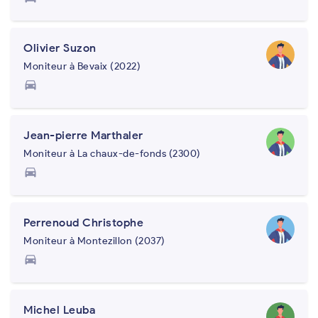
Olivier Suzon
Moniteur à Bevaix (2022)
directions_car
Jean-pierre Marthaler
Moniteur à La chaux-de-fonds (2300)
directions_car
Perrenoud Christophe
Moniteur à Montezillon (2037)
directions_car
Michel Leuba