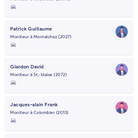
directions_car
Patrick Guillaume
Moniteur à Montalchez (2027)
directions_car
Glardon David
Moniteur à St.-blaise (2072)
directions_car
Jacques-alain Frank
Moniteur à Colombier (2013)
directions_car