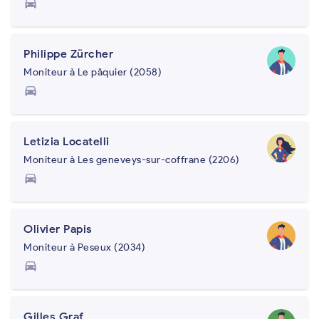
directions_car
Philippe Zürcher
Moniteur à Le pâquier (2058)
directions_car
Letizia Locatelli
Moniteur à Les geneveys-sur-coffrane (2206)
directions_car
Olivier Papis
Moniteur à Peseux (2034)
directions_car
Gilles Graf