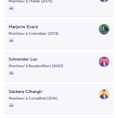
Moniteur à Thielle (2075)
directions_car
Marjorie Evard
Moniteur à Colombier (2013)
directions_car
Schneider Luc
Moniteur à Boudevilliers (2043)
directions_car
Saskara Cihangir
Moniteur à Cortaillod (2016)
directions_car