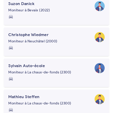
Suzon Danick
Moniteur à Bevaix (2022)
directions_car
Christophe Wiedmer
Moniteur à Neuchâtel (2000)
directions_car
Sylvain Auto-école
Moniteur à La chaux-de-fonds (2300)
directions_car
Mathieu Steffen
Moniteur à La chaux-de-fonds (2300)
directions_car