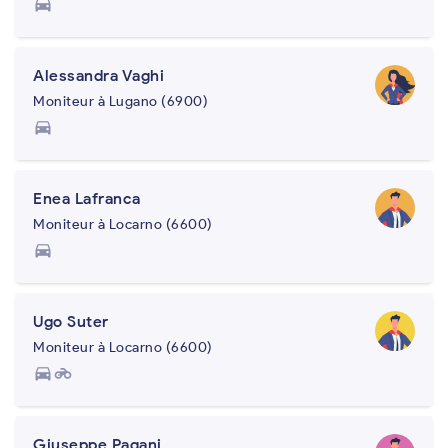
directions_car
Alessandra Vaghi
Moniteur à Lugano (6900)
directions_car
Enea Lafranca
Moniteur à Locarno (6600)
directions_car
Ugo Suter
Moniteur à Locarno (6600)
directions_car
motorcycle
Giuseppe Pagani