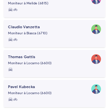
Moniteur à Melide (6815)
directions_car
motorcycle
Claudio Vanzetta
Moniteur à Biasca (6710)
directions_car
motorcycle
Thomas Gattis
Moniteur à Locarno (6600)
directions_car
Pavel Kubecka
Moniteur à Locarno (6600)
directions_car
motorcycle