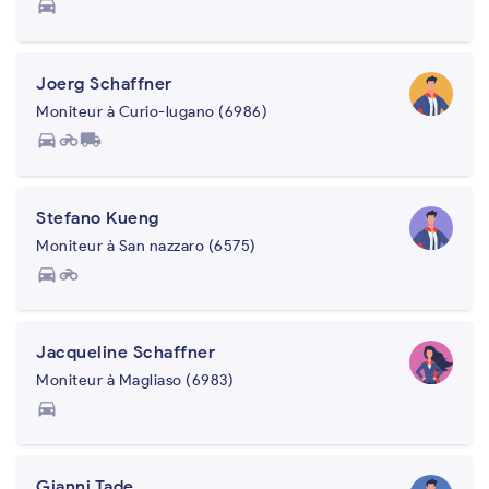
directions_car
Joerg Schaffner
Moniteur à Curio-lugano (6986)
directions_car
motorcycle
local_shipping
Stefano Kueng
Moniteur à San nazzaro (6575)
directions_car
motorcycle
Jacqueline Schaffner
Moniteur à Magliaso (6983)
directions_car
Gianni Tade