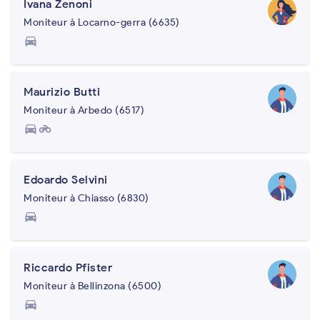
Ivana Zenoni
Moniteur à Locarno-gerra (6635)
directions_car
Maurizio Butti
Moniteur à Arbedo (6517)
directions_car
motorcycle
Edoardo Selvini
Moniteur à Chiasso (6830)
directions_car
Riccardo Pfister
Moniteur à Bellinzona (6500)
directions_car