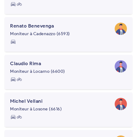
directions_car
motorcycle
Renato Benevenga
Moniteur à Cadenazzo (6593)
directions_car
Claudio Rima
Moniteur à Locarno (6600)
directions_car
motorcycle
Michel Vellani
Moniteur à Losone (6616)
directions_car
motorcycle