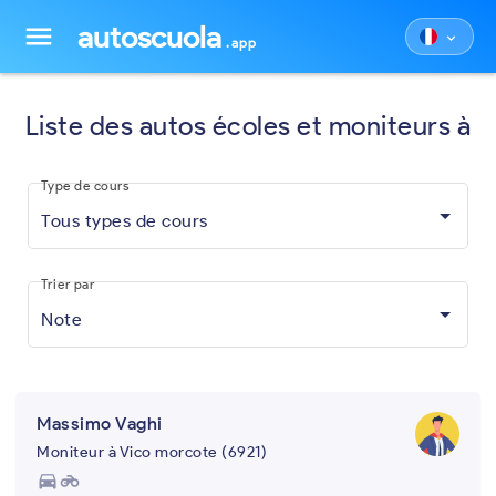
autoscuola
menu
keyboard_arrow_down
.app
Liste des autos écoles et moniteurs à
Type de cours
Tous types de cours
Trier par
Note
Massimo Vaghi
Moniteur à Vico morcote (6921)
directions_car
motorcycle