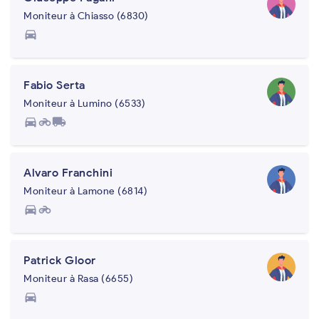
Moniteur à Chiasso (6830)
directions_car
Fabio Serta
Moniteur à Lumino (6533)
directions_car
motorcycle
local_shipping
Alvaro Franchini
Moniteur à Lamone (6814)
directions_car
motorcycle
Patrick Gloor
Moniteur à Rasa (6655)
directions_car