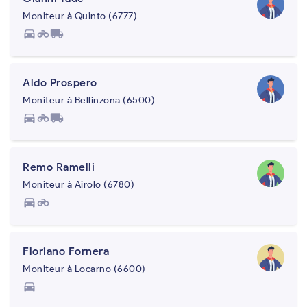
Moniteur à Quinto (6777)
directions_car
motorcycle
local_shipping
Aldo Prospero
Moniteur à Bellinzona (6500)
directions_car
motorcycle
local_shipping
Remo Ramelli
Moniteur à Airolo (6780)
directions_car
motorcycle
Floriano Fornera
Moniteur à Locarno (6600)
directions_car