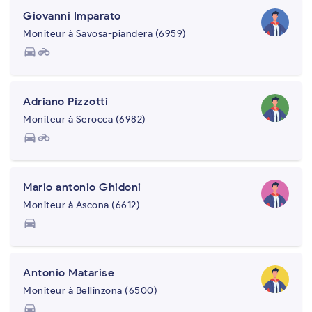
Giovanni Imparato
Moniteur à Savosa-piandera (6959)
directions_car
motorcycle
Adriano Pizzotti
Moniteur à Serocca (6982)
directions_car
motorcycle
Mario antonio Ghidoni
Moniteur à Ascona (6612)
directions_car
Antonio Matarise
Moniteur à Bellinzona (6500)
directions_car