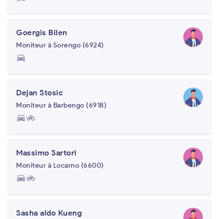
Goergis Bilen
Moniteur à Sorengo (6924)
directions_car
Dejan Stosic
Moniteur à Barbengo (6918)
directions_car
motorcycle
Massimo Sartori
Moniteur à Locarno (6600)
directions_car
motorcycle
Sasha aldo Kueng