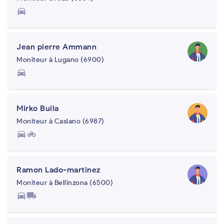
directions_car
Jean pierre Ammann
Moniteur à Lugano (6900)
directions_car
Mirko Buila
Moniteur à Caslano (6987)
directions_car
motorcycle
Ramon Lado-martinez
Moniteur à Bellinzona (6500)
directions_car
local_shipping