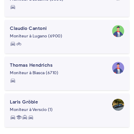
directions_car
Claudio Cantoni
Moniteur à Lugano (6900)
directions_car
motorcycle
Thomas Hendrichs
Moniteur à Biasca (6710)
directions_car
Laris Gröble
Moniteur à Verscio (1)
directions_car
school
local_taxi
directions_car