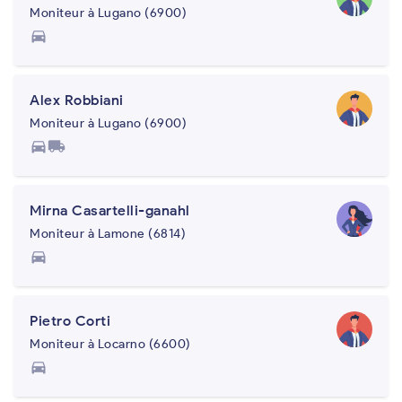
Moniteur à Lugano (6900)
directions_car
Alex Robbiani
Moniteur à Lugano (6900)
directions_car
local_shipping
Mirna Casartelli-ganahl
Moniteur à Lamone (6814)
directions_car
Pietro Corti
Moniteur à Locarno (6600)
directions_car