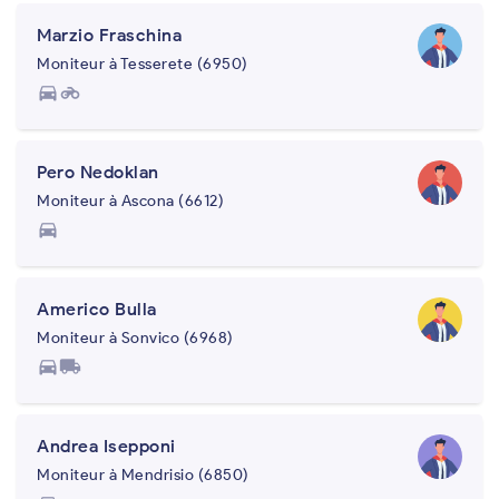
Marzio Fraschina
Moniteur à Tesserete (6950)
directions_car
motorcycle
Pero Nedoklan
Moniteur à Ascona (6612)
directions_car
Americo Bulla
Moniteur à Sonvico (6968)
directions_car
local_shipping
Andrea Isepponi
Moniteur à Mendrisio (6850)