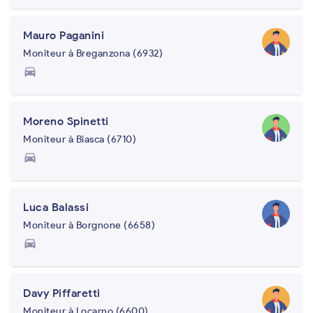
Mauro Paganini
Moniteur à Breganzona (6932)
directions_car
Moreno Spinetti
Moniteur à Biasca (6710)
directions_car
Luca Balassi
Moniteur à Borgnone (6658)
directions_car
Davy Piffaretti
Moniteur à Locarno (6600)