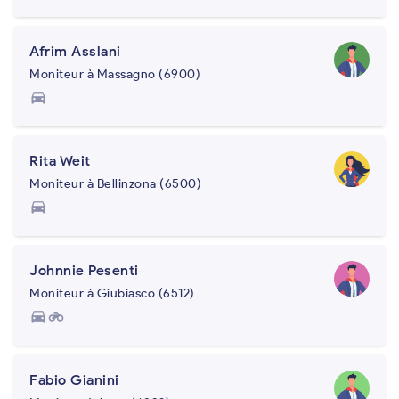
Afrim Asslani
Moniteur à Massagno (6900)
directions_car
Rita Weit
Moniteur à Bellinzona (6500)
directions_car
Johnnie Pesenti
Moniteur à Giubiasco (6512)
directions_car
motorcycle
Fabio Gianini