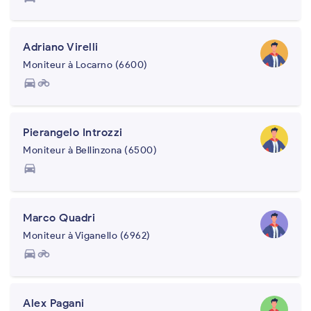
Adriano Virelli
Moniteur à Locarno (6600)
directions_car
motorcycle
Pierangelo Introzzi
Moniteur à Bellinzona (6500)
directions_car
Marco Quadri
Moniteur à Viganello (6962)
directions_car
motorcycle
Alex Pagani