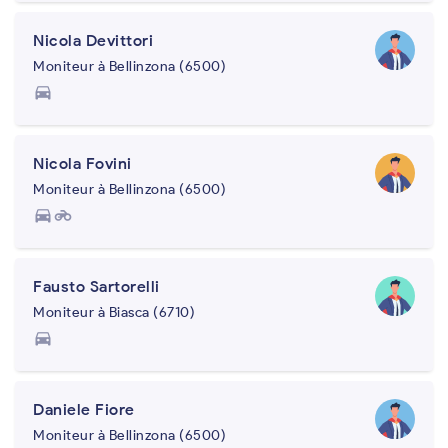
Nicola Devittori
Moniteur à Bellinzona (6500)
directions_car
Nicola Fovini
Moniteur à Bellinzona (6500)
directions_car
motorcycle
Fausto Sartorelli
Moniteur à Biasca (6710)
directions_car
Daniele Fiore
Moniteur à Bellinzona (6500)