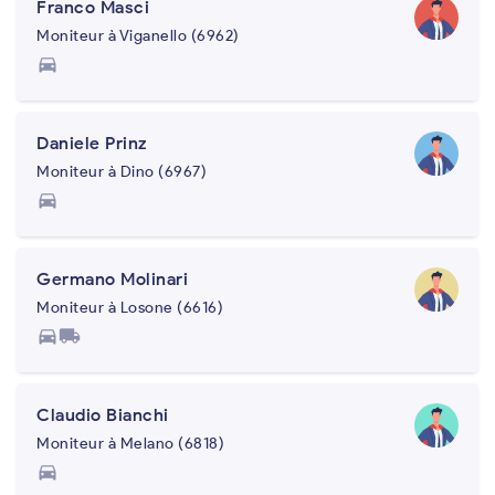
Franco Masci
Moniteur à Viganello (6962)
directions_car
Daniele Prinz
Moniteur à Dino (6967)
directions_car
Germano Molinari
Moniteur à Losone (6616)
directions_car
local_shipping
Claudio Bianchi
Moniteur à Melano (6818)
directions_car