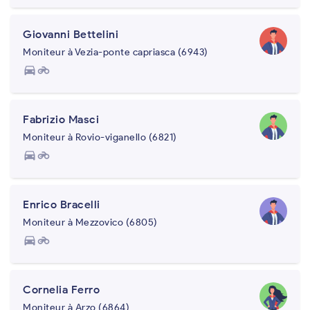
Giovanni Bettelini
Moniteur à Vezia-ponte capriasca (6943)
directions_car
motorcycle
Fabrizio Masci
Moniteur à Rovio-viganello (6821)
directions_car
motorcycle
Enrico Bracelli
Moniteur à Mezzovico (6805)
directions_car
motorcycle
Cornelia Ferro
Moniteur à Arzo (6864)