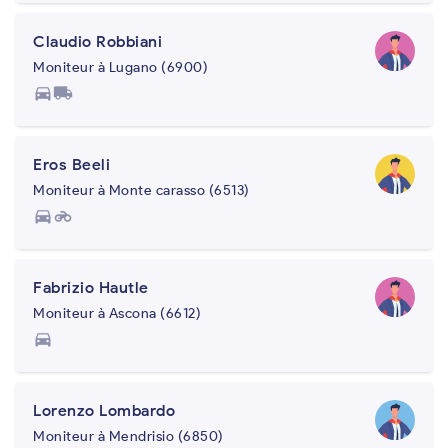
Claudio Robbiani
Moniteur à Lugano (6900)
directions_car
local_shipping
Eros Beeli
Moniteur à Monte carasso (6513)
directions_car
motorcycle
Fabrizio Hautle
Moniteur à Ascona (6612)
directions_car
Lorenzo Lombardo
Moniteur à Mendrisio (6850)