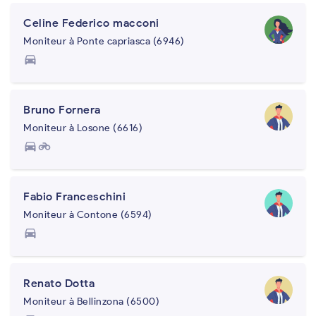
Celine Federico macconi
Moniteur à Ponte capriasca (6946)
directions_car
Bruno Fornera
Moniteur à Losone (6616)
directions_car
motorcycle
Fabio Franceschini
Moniteur à Contone (6594)
directions_car
Renato Dotta
Moniteur à Bellinzona (6500)