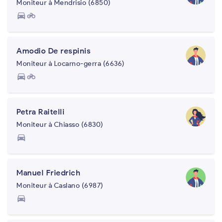
Moniteur à Mendrisio (6850)
directions_car
motorcycle
Amodio De respinis
Moniteur à Locarno-gerra (6636)
directions_car
motorcycle
Petra Raitelli
Moniteur à Chiasso (6830)
directions_car
Manuel Friedrich
Moniteur à Caslano (6987)
directions_car