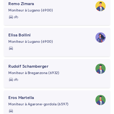
Remo Zimara
Moniteur à Lugano (6900)
directions_car
motorcycle
Elisa Bollini
Moniteur à Lugano (6900)
directions_car
Rudolf Schamberger
Moniteur à Breganzona (6932)
directions_car
motorcycle
Eros Martella
Moniteur à Agarone-gordola (6597)
directions_car