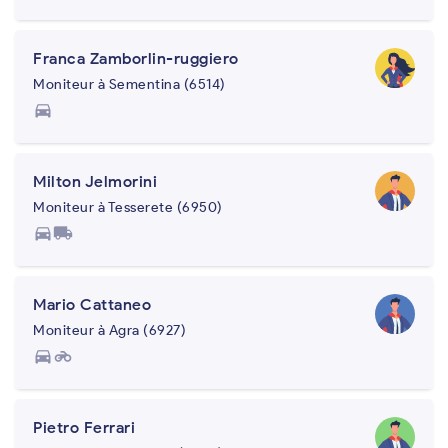
Franca Zamborlin-ruggiero
Moniteur à Sementina (6514)
directions_car
Milton Jelmorini
Moniteur à Tesserete (6950)
directions_car
local_shipping
Mario Cattaneo
Moniteur à Agra (6927)
directions_car
motorcycle
Pietro Ferrari