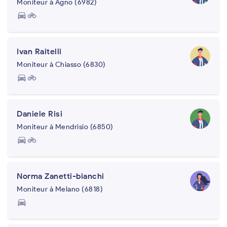
Moniteur à Agno (6982)
directions_car
motorcycle
Ivan Raitelli
Moniteur à Chiasso (6830)
directions_car
motorcycle
Daniele Risi
Moniteur à Mendrisio (6850)
directions_car
motorcycle
Norma Zanetti-bianchi
Moniteur à Melano (6818)
directions_car