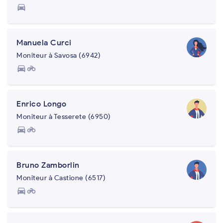
directions_car
Manuela Curci
Moniteur à Savosa (6942)
directions_car
motorcycle
Enrico Longo
Moniteur à Tesserete (6950)
directions_car
motorcycle
Bruno Zamborlin
Moniteur à Castione (6517)
directions_car
motorcycle