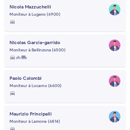
Nicola Mazzuchelli
Moniteur à Lugano (6900)
directions_car
Nicolas Garcia-garrido
Moniteur à Bellinzona (6500)
directions_car
motorcycle
local_shipping
Paolo Colombi
Moniteur à Locarno (6600)
directions_car
Maurizio Principalli
Moniteur à Lamone (6814)
directions_car