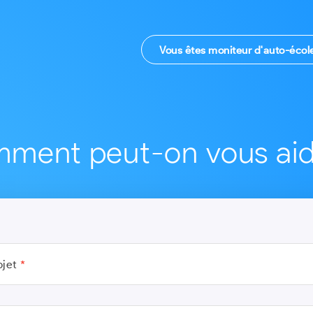
Vous êtes moniteur d'auto-écol
ment peut-on vous aid
jet
*