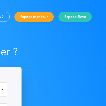
Espace moniteur
Espace élève
e ?
er ?