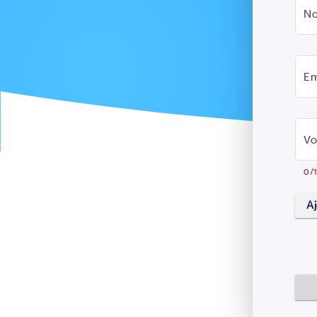
No
Em
Vo
0/
Aj