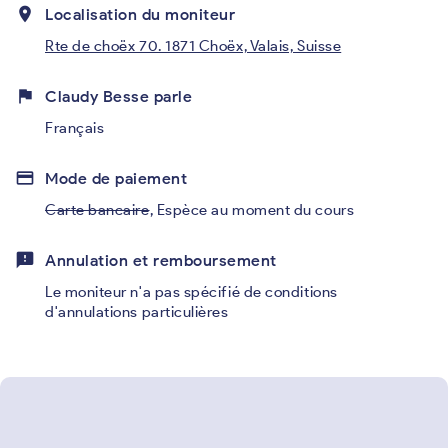
place
Localisation du moniteur
Rte de choëx 70. 1871 Choëx, Valais, Suisse
flag
Claudy Besse parle
Français
credit_card
Mode de paiement
Carte bancaire
,
Espèce au moment du cours
feedback
Annulation et remboursement
Le moniteur n'a pas spécifié de conditions
d'annulations particulières