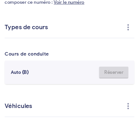
composer ce numéro :
Voir le numéro
more_vert
Types de cours
Cours de conduite
(B)
Réserver
Auto
more_vert
Véhicules