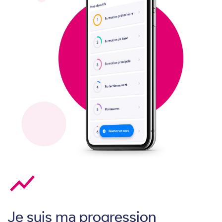
show_chart
Je suis ma progression