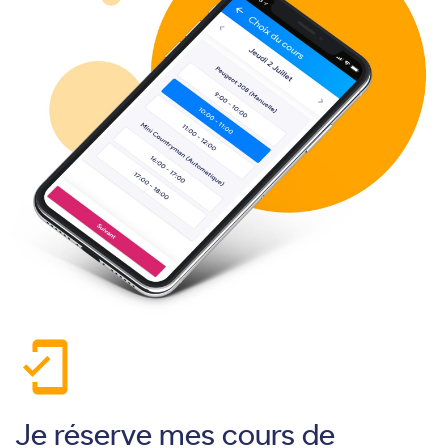
mobile_friendly
Je réserve mes cours de