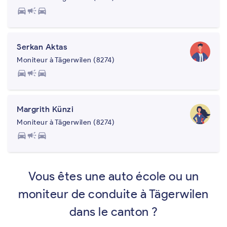
directions_car
campaign
directions_car
Serkan Aktas
Moniteur à Tägerwilen (8274)
directions_car
campaign
directions_car
Margrith Künzi
Moniteur à Tägerwilen (8274)
directions_car
campaign
directions_car
Vous êtes une auto école ou un
moniteur de conduite à Tägerwilen
dans le canton ?