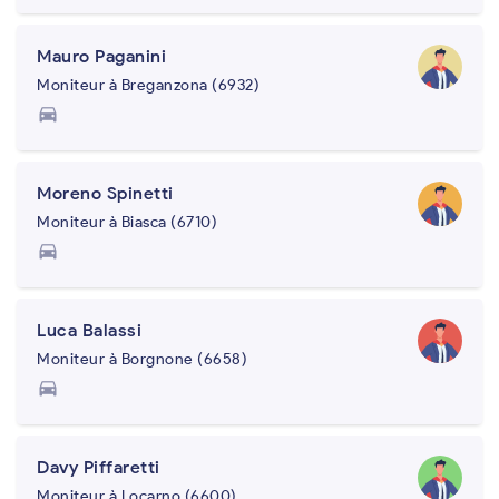
Mauro Paganini
Moniteur à Breganzona (6932)
directions_car
Moreno Spinetti
Moniteur à Biasca (6710)
directions_car
Luca Balassi
Moniteur à Borgnone (6658)
directions_car
Davy Piffaretti
Moniteur à Locarno (6600)