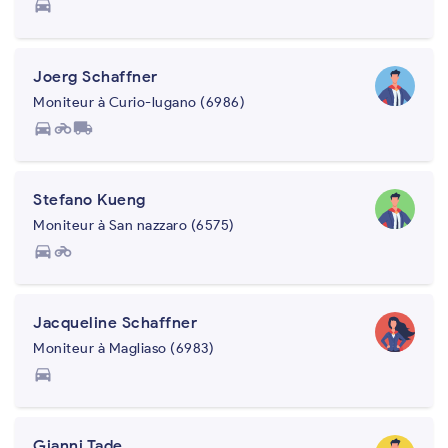
directions_car
Joerg Schaffner
Moniteur à Curio-lugano (6986)
directions_car
motorcycle
local_shipping
Stefano Kueng
Moniteur à San nazzaro (6575)
directions_car
motorcycle
Jacqueline Schaffner
Moniteur à Magliaso (6983)
directions_car
Gianni Tade