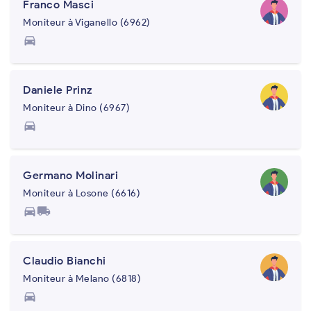
Franco Masci
Moniteur à Viganello (6962)
directions_car
Daniele Prinz
Moniteur à Dino (6967)
directions_car
Germano Molinari
Moniteur à Losone (6616)
directions_car
local_shipping
Claudio Bianchi
Moniteur à Melano (6818)
directions_car