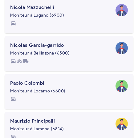
Nicola Mazzuchelli
Moniteur à Lugano (6900)
directions_car
Nicolas Garcia-garrido
Moniteur à Bellinzona (6500)
directions_car
motorcycle
local_shipping
Paolo Colombi
Moniteur à Locarno (6600)
directions_car
Maurizio Principalli
Moniteur à Lamone (6814)
directions_car