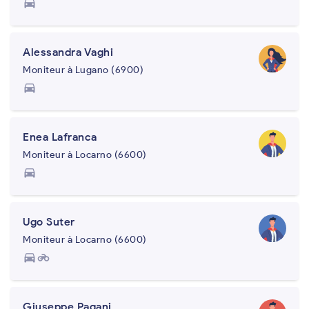
directions_car
Alessandra Vaghi
Moniteur à Lugano (6900)
directions_car
Enea Lafranca
Moniteur à Locarno (6600)
directions_car
Ugo Suter
Moniteur à Locarno (6600)
directions_car
motorcycle
Giuseppe Pagani