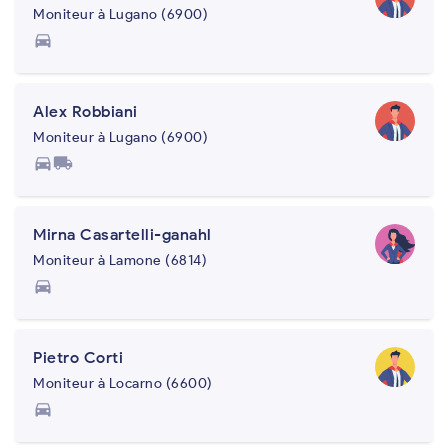
Moniteur à Lugano (6900)
directions_car
Alex Robbiani
Moniteur à Lugano (6900)
directions_car
local_shipping
Mirna Casartelli-ganahl
Moniteur à Lamone (6814)
directions_car
Pietro Corti
Moniteur à Locarno (6600)
directions_car