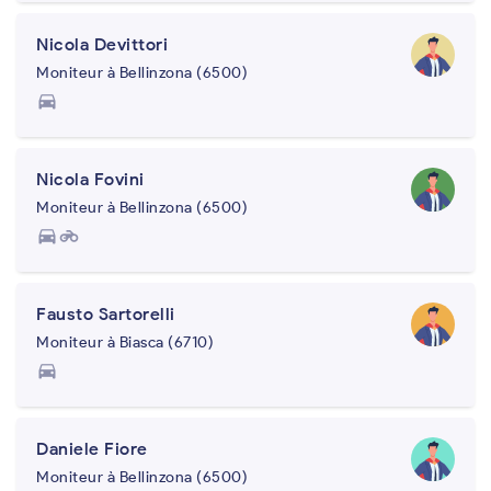
Nicola Devittori
Moniteur à Bellinzona (6500)
directions_car
Nicola Fovini
Moniteur à Bellinzona (6500)
directions_car
motorcycle
Fausto Sartorelli
Moniteur à Biasca (6710)
directions_car
Daniele Fiore
Moniteur à Bellinzona (6500)