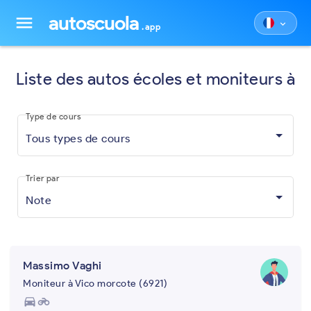
autoscuola
menu
keyboard_arrow_down
.app
Liste des autos écoles et moniteurs à
Type de cours
Tous types de cours
Trier par
Note
Massimo Vaghi
Moniteur à Vico morcote (6921)
directions_car
motorcycle