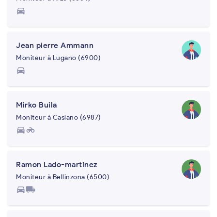
directions_car
Jean pierre Ammann
Moniteur à Lugano (6900)
directions_car
Mirko Buila
Moniteur à Caslano (6987)
directions_car
motorcycle
Ramon Lado-martinez
Moniteur à Bellinzona (6500)
directions_car
local_shipping