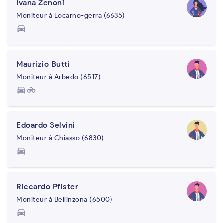
Ivana Zenoni
Moniteur à Locarno-gerra (6635)
directions_car
Maurizio Butti
Moniteur à Arbedo (6517)
directions_car
motorcycle
Edoardo Selvini
Moniteur à Chiasso (6830)
directions_car
Riccardo Pfister
Moniteur à Bellinzona (6500)
directions_car