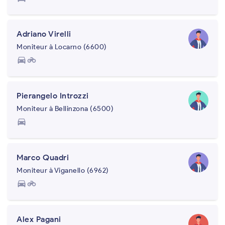
Adriano Virelli
Moniteur à Locarno (6600)
directions_car
motorcycle
Pierangelo Introzzi
Moniteur à Bellinzona (6500)
directions_car
Marco Quadri
Moniteur à Viganello (6962)
directions_car
motorcycle
Alex Pagani