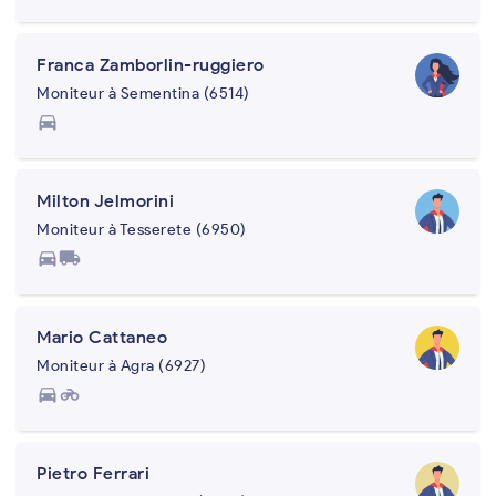
Franca Zamborlin-ruggiero
Moniteur à Sementina (6514)
directions_car
Milton Jelmorini
Moniteur à Tesserete (6950)
directions_car
local_shipping
Mario Cattaneo
Moniteur à Agra (6927)
directions_car
motorcycle
Pietro Ferrari