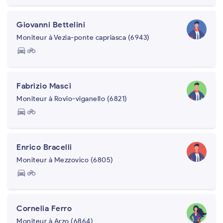
Giovanni Bettelini
Moniteur à Vezia-ponte capriasca (6943)
directions_car
motorcycle
Fabrizio Masci
Moniteur à Rovio-viganello (6821)
directions_car
motorcycle
Enrico Bracelli
Moniteur à Mezzovico (6805)
directions_car
motorcycle
Cornelia Ferro
Moniteur à Arzo (6864)