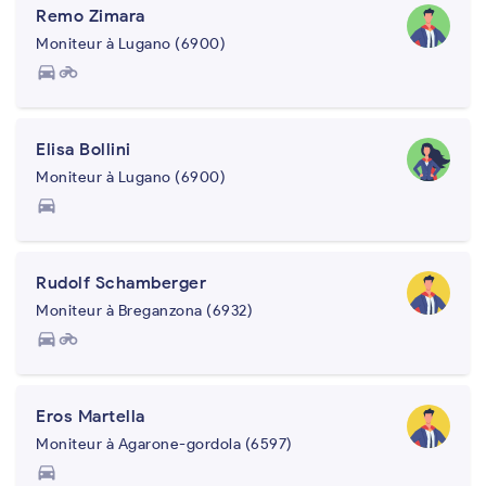
Remo Zimara
Moniteur à Lugano (6900)
directions_car
motorcycle
Elisa Bollini
Moniteur à Lugano (6900)
directions_car
Rudolf Schamberger
Moniteur à Breganzona (6932)
directions_car
motorcycle
Eros Martella
Moniteur à Agarone-gordola (6597)
directions_car