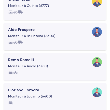
Moniteur à Quinto (6777)
directions_car
motorcycle
local_shipping
Aldo Prospero
Moniteur à Bellinzona (6500)
directions_car
motorcycle
local_shipping
Remo Ramelli
Moniteur à Airolo (6780)
directions_car
motorcycle
Floriano Fornera
Moniteur à Locarno (6600)
directions_car