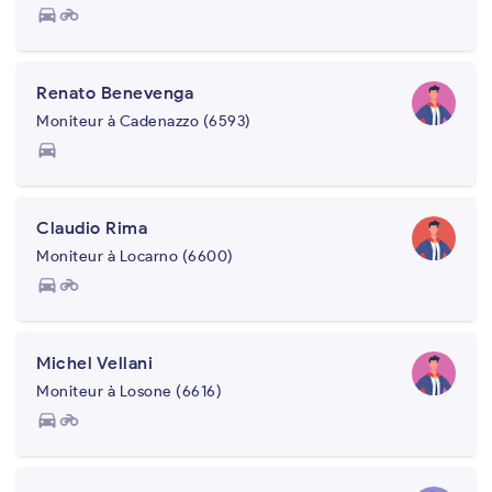
directions_car
motorcycle
Renato Benevenga
Moniteur à Cadenazzo (6593)
directions_car
Claudio Rima
Moniteur à Locarno (6600)
directions_car
motorcycle
Michel Vellani
Moniteur à Losone (6616)
directions_car
motorcycle