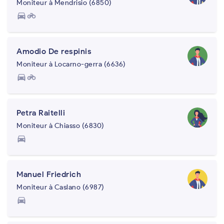
Moniteur à Mendrisio (6850)
directions_car
motorcycle
Amodio De respinis
Moniteur à Locarno-gerra (6636)
directions_car
motorcycle
Petra Raitelli
Moniteur à Chiasso (6830)
directions_car
Manuel Friedrich
Moniteur à Caslano (6987)
directions_car