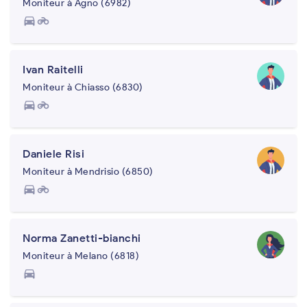
Moniteur à Agno (6982)
directions_car
motorcycle
Ivan Raitelli
Moniteur à Chiasso (6830)
directions_car
motorcycle
Daniele Risi
Moniteur à Mendrisio (6850)
directions_car
motorcycle
Norma Zanetti-bianchi
Moniteur à Melano (6818)
directions_car