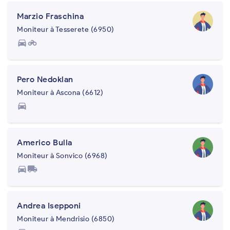
Marzio Fraschina
Moniteur à Tesserete (6950)
directions_car
motorcycle
Pero Nedoklan
Moniteur à Ascona (6612)
directions_car
Americo Bulla
Moniteur à Sonvico (6968)
directions_car
local_shipping
Andrea Isepponi
Moniteur à Mendrisio (6850)