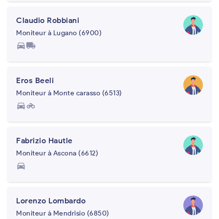
Claudio Robbiani
Moniteur à Lugano (6900)
directions_car
local_shipping
Eros Beeli
Moniteur à Monte carasso (6513)
directions_car
motorcycle
Fabrizio Hautle
Moniteur à Ascona (6612)
directions_car
Lorenzo Lombardo
Moniteur à Mendrisio (6850)