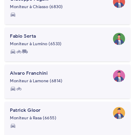
Moniteur à Chiasso (6830)
directions_car
Fabio Serta
Moniteur à Lumino (6533)
directions_car
motorcycle
local_shipping
Alvaro Franchini
Moniteur à Lamone (6814)
directions_car
motorcycle
Patrick Gloor
Moniteur à Rasa (6655)
directions_car