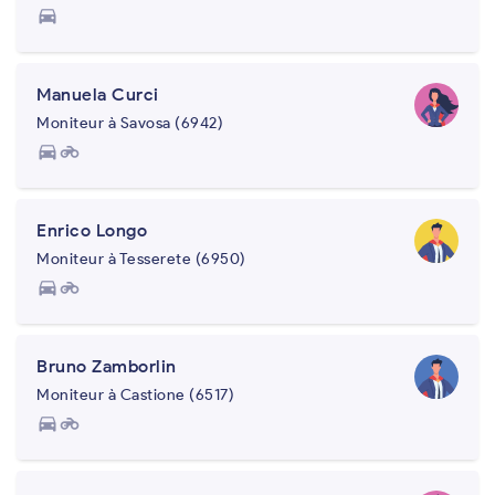
directions_car
Manuela Curci
Moniteur à Savosa (6942)
directions_car
motorcycle
Enrico Longo
Moniteur à Tesserete (6950)
directions_car
motorcycle
Bruno Zamborlin
Moniteur à Castione (6517)
directions_car
motorcycle