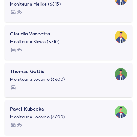
Moniteur à Melide (6815)
directions_car
motorcycle
Claudio Vanzetta
Moniteur à Biasca (6710)
directions_car
motorcycle
Thomas Gattis
Moniteur à Locarno (6600)
directions_car
Pavel Kubecka
Moniteur à Locarno (6600)
directions_car
motorcycle