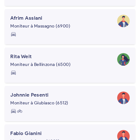
Afrim Asslani
Moniteur à Massagno (6900)
directions_car
Rita Weit
Moniteur à Bellinzona (6500)
directions_car
Johnnie Pesenti
Moniteur à Giubiasco (6512)
directions_car
motorcycle
Fabio Gianini