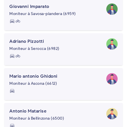
Giovanni Imparato
Moniteur à Savosa-piandera (6959)
directions_car
motorcycle
Adriano Pizzotti
Moniteur à Serocca (6982)
directions_car
motorcycle
Mario antonio Ghidoni
Moniteur à Ascona (6612)
directions_car
Antonio Matarise
Moniteur à Bellinzona (6500)
directions_car