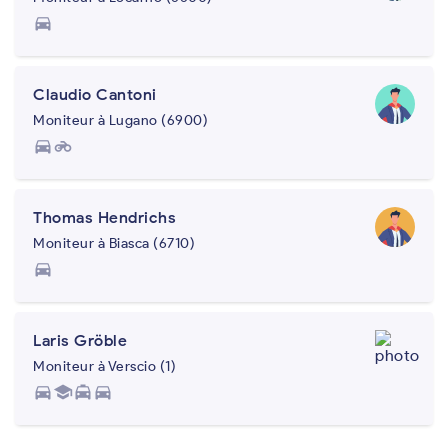
directions_car
Claudio Cantoni
Moniteur à Lugano (6900)
directions_car
motorcycle
Thomas Hendrichs
Moniteur à Biasca (6710)
directions_car
Laris Gröble
Moniteur à Verscio (1)
directions_car
school
local_taxi
directions_car