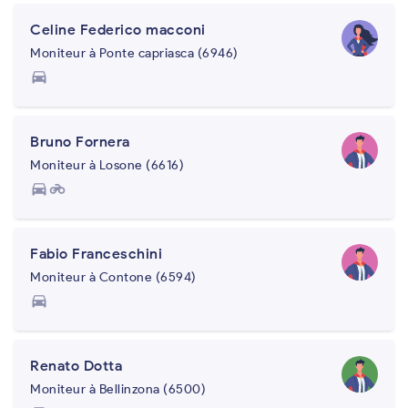
Celine Federico macconi
Moniteur à Ponte capriasca (6946)
directions_car
Bruno Fornera
Moniteur à Losone (6616)
directions_car
motorcycle
Fabio Franceschini
Moniteur à Contone (6594)
directions_car
Renato Dotta
Moniteur à Bellinzona (6500)