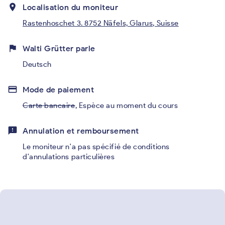
place
Localisation du moniteur
Rastenhoschet 3. 8752 Näfels, Glarus, Suisse
flag
Walti Grütter parle
Deutsch
credit_card
Mode de paiement
Carte bancaire
,
Espèce au moment du cours
feedback
Annulation et remboursement
Le moniteur n'a pas spécifié de conditions
d'annulations particulières