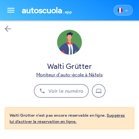
autoscuola
menu
keyboard_arrow_down
.app
arrow_back
Walti Grütter
Moniteur d'auto-école à Näfels
phone
laptop
Voir le numéro
Walti Grütter n'est pas encore réservable en ligne.
Suggérez
lui d'activer la réservation en ligne.