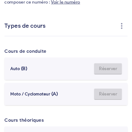
composer ce numéro :
Voir le numéro
more_vert
Types de cours
Cours de conduite
(B)
Réserver
Auto
(A)
Réserver
Moto / Cyclomoteur
Cours théoriques