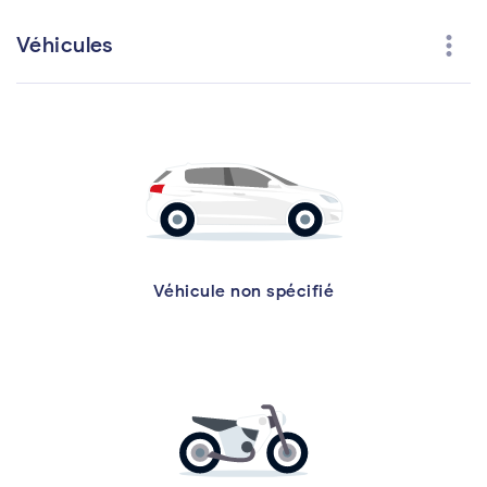
more_vert
Véhicules
Véhicule non spécifié