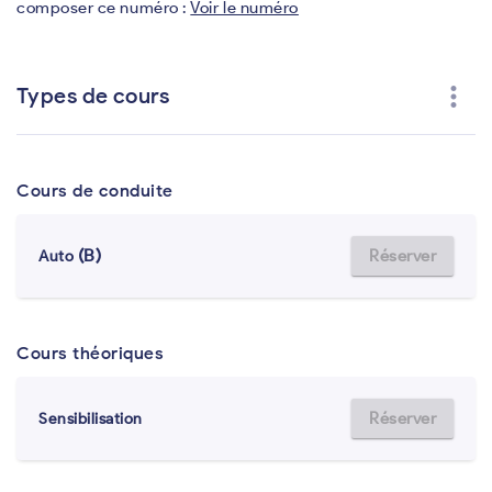
composer ce numéro :
Voir le numéro
more_vert
Types de cours
Cours de conduite
(B)
Réserver
Auto
Cours théoriques
Réserver
Sensibilisation