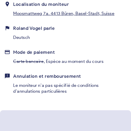
place
Localisation du moniteur
Moosmattweg 7a. 4413 Büren, Basel-Stadt, Suisse
flag
Roland Vogel parle
Deutsch
credit_card
Mode de paiement
Carte bancaire
,
Espèce au moment du cours
feedback
Annulation et remboursement
Le moniteur n'a pas spécifié de conditions
d'annulations particulières