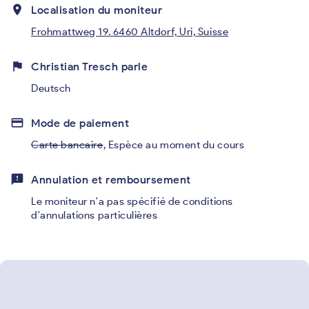
place
Localisation du moniteur
Frohmattweg 19. 6460 Altdorf, Uri, Suisse
flag
Christian Tresch parle
Deutsch
credit_card
Mode de paiement
Carte bancaire
,
Espèce au moment du cours
feedback
Annulation et remboursement
Le moniteur n'a pas spécifié de conditions
d'annulations particulières