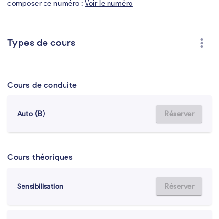
composer ce numéro :
Voir le numéro
more_vert
Types de cours
Cours de conduite
(B)
Réserver
Auto
Cours théoriques
Réserver
Sensibilisation